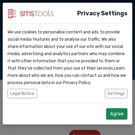
Privacy Settings
We use cookies to personalise content and ads, to provide
Waarom smstools?
Contact
BLOG
API Docs
social media features and to analyse our traffic. We also
share information about your use of our site with our social
Een offerte aanvragen
Blog
media, advertising and analytics partners who may combine
Webhooks
Service level agreement
it with other information that you’ve provided to them or
(sla)
that they’ve collected from your use of their services.Learn
Integraties
more about who we are, how you can contact us and how we
process personal data in our
Privacy Policy
.
Zapier
Legal Notice
Settings
Betrouwbare SMS gateway voor
04
Make
AUG
reisalerts en updates
Agree
2026
Tom Hendrix