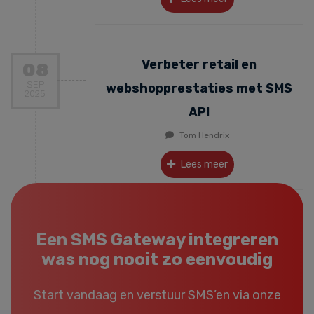
Verbeter retail en
08
SEP
webshopprestaties met SMS
2025
API
Tom Hendrix
Lees meer
Een SMS Gateway integreren
was nog nooit zo eenvoudig
Start vandaag en verstuur SMS’en via onze