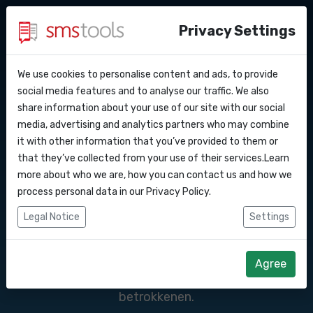
Privacy Settings
We use cookies to personalise content and ads, to provide
Waarom smstools?
Contact
Eenvoudige
API Docs
social media features and to analyse our traffic. We also
share information about your use of our site with our social
Een offerte aanvragen
Blog
media, advertising and analytics partners who may combine
communicatie
Webhooks
Service level agreement
it with other information that you’ve provided to them or
(sla)
that they’ve collected from your use of their services.Learn
oplossingen voor
Integraties
more about who we are, how you can contact us and how we
process personal data in our
Privacy Policy
.
sportclubs
Zapier
Legal Notice
Settings
Make
Communiceer snel & efficiënt via SMS naar
Agree
teamleden, ouders, trainers en andere
betrokkenen.