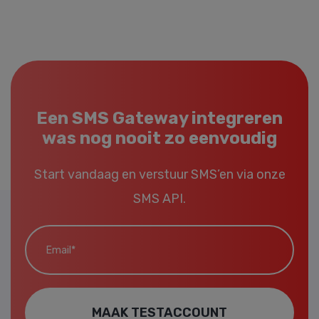
Een SMS Gateway integreren
was nog nooit zo eenvoudig
Start vandaag en verstuur SMS’en via onze
SMS API.
Email*
MAAK TESTACCOUNT