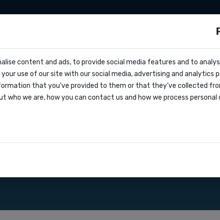
aties
Zapier
Make
Tarieven
Over on
ls?
alise content and ads, to provide social media features and to analyse
cs
your use of our site with our social media, advertising and analytics
vragen
sten aan uw eigen tar
formation that you’ve provided to them or that they’ve collected fro
oks
ut who we are, how you can contact us and how we process personal 
greement
aties
s en marketingbureaus: onze SMS software of API whit
el beschikbaar voor bedrijven uit België met geldig BTW