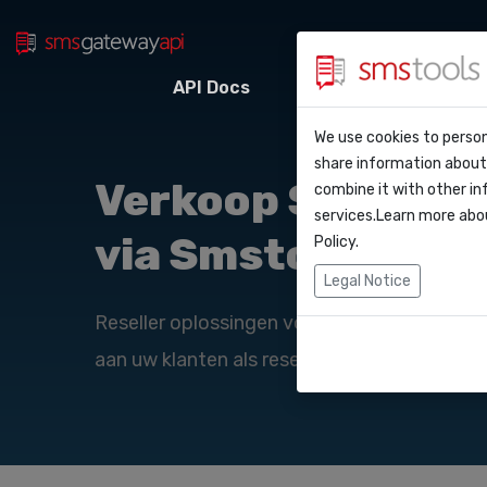
API Docs
Webhooks
Integr
Waarom smstoo
Contact
We use cookies to person
API Do
share information about 
Blog
Een offerte aan
Verkoop SMS dien
combine it with other in
Webho
services.Learn more abo
Service level a
(sla)
via Smstools
Policy
.
Integr
Legal Notice
Reseller oplossingen voor software bouwer
Zapier
aan uw klanten als reseller of affiliate.Enk
Make