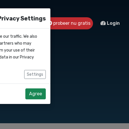
Privacy Settings
s
Contact
probeer nu gratis
Login
 our traffic. We also
 partners who may
ieven
m your use of their
data in our
Privacy
Settings
e label aanbieden
Agree
-nummer.