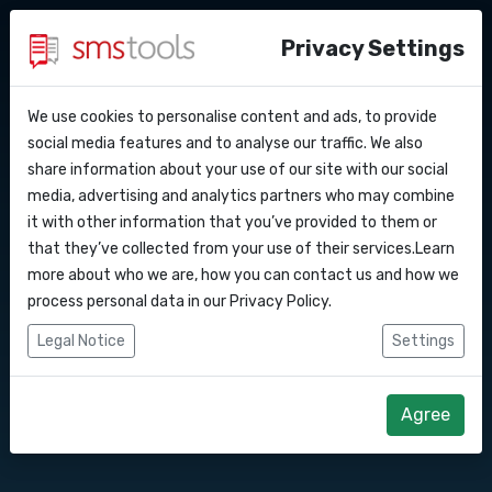
Privacy Settings
We use cookies to personalise content and ads, to provide
Pourquoi smstools ?
Contact
API Docs
social media features and to analyse our traffic. We also
SMS gateway API
share information about your use of our site with our social
Demander une offre
Blog
media, advertising and analytics partners who may combine
Webhooks
Service level agreement
it with other information that you’ve provided to them or
Envoyez / recevez des messages SMS via
(sla)
that they’ve collected from your use of their services.Learn
notre SMS gateway
Intégrations
more about who we are, how you can contact us and how we
process personal data in our
Privacy Policy
.
Zapier
Commencez dès maintenant
Legal Notice
Settings
Make
Demander un devis
Agree