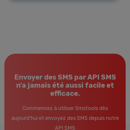
Envoyer des SMS par API SMS
n'a jamais été aussi facile et
efficace.
Commencez à utiliser Smstools dès
aujourd'hui et envoyez des SMS depuis notre
API SMS