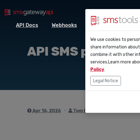
API Docs
Webhooks
Intégrations
Z
Pourquoi smsto
Contact
We use cookies to person
API D
API SMS pour pla
share information about 
Blog
Demander une o
combine it with other in
Webho
services.Learn more abo
Service level 
(sla)
Policy
.
Intég
Legal Notice
Zapie
Make
Apr 16, 2026
Tom Hendrix