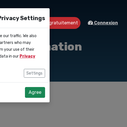
Privacy Settings
Démarrer gratuitement
ntact
Connexion
 our traffic. We also
t de formation
 partners who may
m your use of their
data in our
Privacy
Settings
Agree