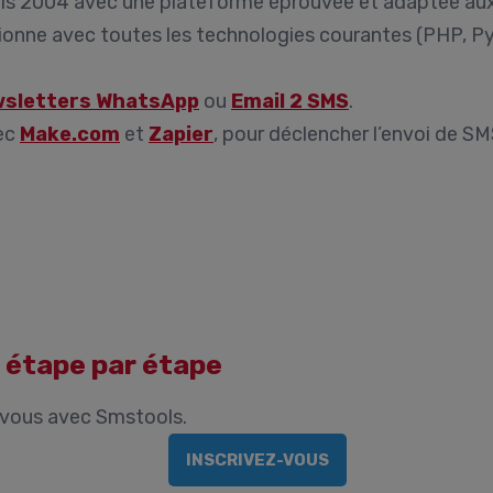
s 2004 avec une plateforme éprouvée et adaptée aux
onne avec toutes les technologies courantes (PHP, Pyt
sletters WhatsApp
ou
Email 2 SMS
.
vec
Make.com
et
Zapier
, pour déclencher l’envoi de S
 étape par étape
vous avec Smstools.
INSCRIVEZ-VOUS