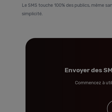
Le SMS touche 100% des publics, même sans co
simplicité.
Envoyer des SMS
Commencez à util
E-