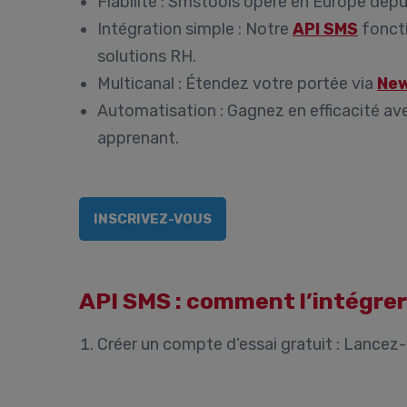
Fiabilité :
Smstools opère en Europe depui
Intégration simple :
Notre
API SMS
foncti
solutions RH.
Multicanal :
Étendez votre portée via
New
Automatisation :
Gagnez en efficacité a
apprenant.
INSCRIVEZ-VOUS
API SMS : comment l’intégrer
Créer un compte d’essai gratuit :
Lancez-