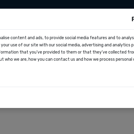
apier
Make
Tarifs
Nous connaître
Co
ols ?
alise content and ads, to provide social media features and to analyse
ocs
teformes éducatives e
your use of our site with our social media, advertising and analytics
ffre
formation that you’ve provided to them or that they’ve collected fro
oks
ut who we are, how you can contact us and how we process personal 
agreement
rations
r