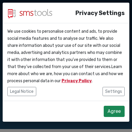
Privacy Settings
We use cookies to personalise content and ads, to provide
Pourquoi smstools ?
Contact
API Docs
social media features and to analyse our traffic. We also
Intégrer une API
share information about your use of our site with our social
Demander une offre
Blog
media, advertising and analytics partners who may combine
Webhooks
Service level agreement
SMS à votre
it with other information that you’ve provided to them or
(sla)
that they’ve collected from your use of their services.Learn
Intégrations
stratégie
more about who we are, how you can contact us and how we
process personal data in our
Privacy Policy
.
Zapier
marketing
Legal Notice
Settings
Make
Agree